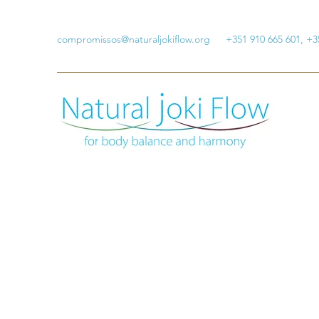
compromissos@naturaljokiflow.org
+351 910 665 601, +